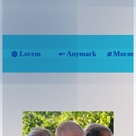
 ◍ Lorem
↜ Anymark ⌀ Moron